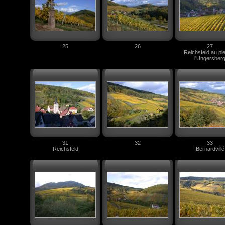
25
26
27
Reichsfeld au pi
l'Ungersber
31
32
33
Reichsfeld
Bernardvillé