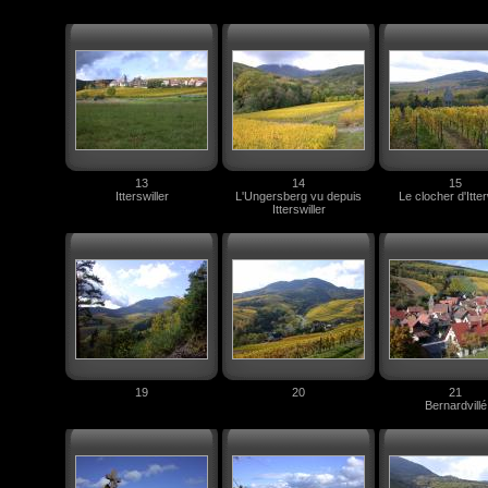
13
14
15
Itterswiller
L'Ungersberg vu depuis
Le clocher d'Itter
Itterswiller
19
20
21
Bernardvillé