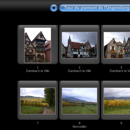
Tour du piemont de l'Ungersberg
1
2
3
Dambach la Ville
Dambach la Ville
Dambach la Vil
7
8
9
Itterswiller