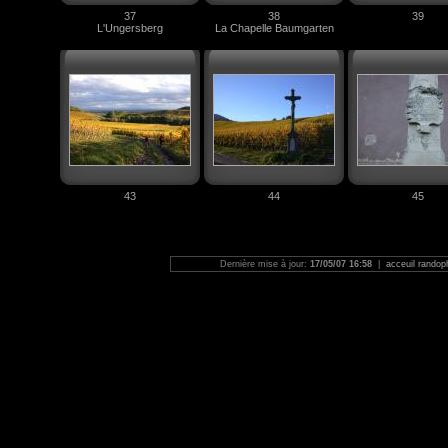
37
38
39
L'Ungersberg
La Chapelle Baumgarten
43
44
45
Dernière mise à jour:
17/05/07 16:58
|
acceuil randop