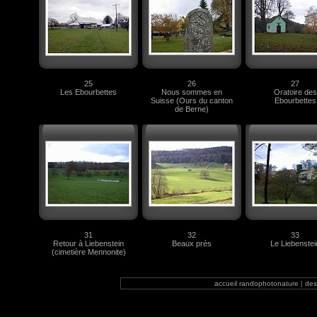
25
26
27
Les Ebourbettes
Nous sommes en
Oratoire des
Suisse (Ours du canton
Ebourbettes
de Berne)
31
32
33
Retour à Liebenstein
Beaux prés
Le Liebenstei
(cimetière Mennonite)
accueil randophotonature
|
desc