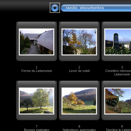
rando_ebourbettes
1
2
3
Ferme du Liebenstein
Lever de soleil
Cimetière ménnon
Liebenstein
7
8
9
Brumes matinales
Splendeurs automnales
Derrière le Lieben