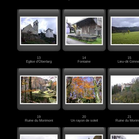
13
14
15
Eglise d'Oberlarg
Fontaine
Lieu-dit Gimn
19
20
21
Ruine du Morimont
Un rayon de soleil
Ruine du Morim