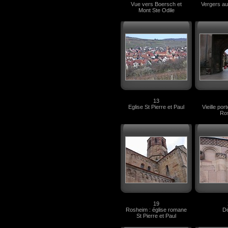
Vue vers Boersch et
Vergers au
Mont Ste Odile
13
Eglise St Pierre et Paul
Vieille por
Ro
19
Rosheim : église romane
Dé
St Pierre et Paul