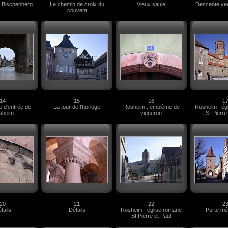
 Bischenberg
Le chemin de croix du
Vieux saule
Descente ve
couvent
14
15
16
1
te d'entrée de
La tour de l'horloge
Rosheim : emblème de
Rosheim : ég
sheim
vigneron
St Pierre
20
21
22
2
tails
Détails
Rosheim : église romane
Porte mé
St Pierre et Paul