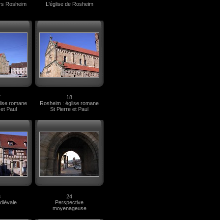
rs Rosheim
L'église de Rosheim
7
18
lise romane
Rosheim : église romane
 et Paul
St Pierre et Paul
3
24
diévale
Perspective
moyenageuse