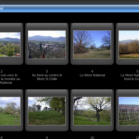
ai
2
3
4
5
 vue vers le
Au fond au centre le
Le Mont National
Le Mont Nati
e la montée au
Mont St Odile
fond le G
National
8
9
10
1