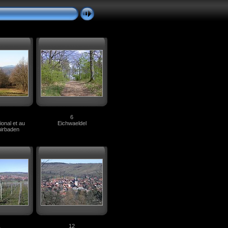
6
onal et au
Eichwaeldel
uirbaden
1
12