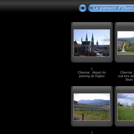
Le piémont d'Obern
1
Obernai : départ du
Obernai :
parking de l'église
sud lors d
Mont 
7